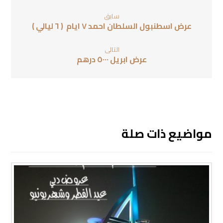
سابق
عرض اسطنبول السلطان احمد ٧ ايام ( ٦ ليالي )
التالى
عرض ابريل ٥٠٠٠ درهم
مواضيع ذات صلة