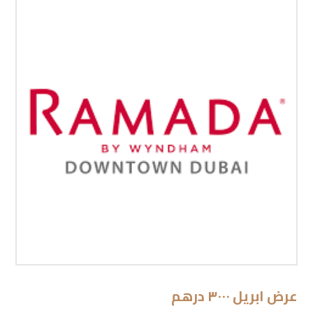
عرض ابريل ٣٠٠٠ درهم