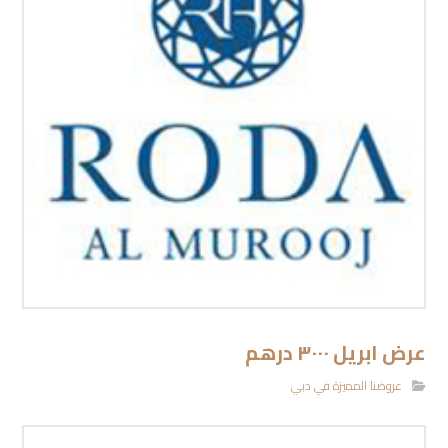
عرض ابريل ٣٠٠٠ درهم
عروضنا المميزة في دبي