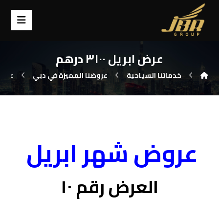
عرض ابريل ٣١٠٠ درهم
خدماتنا السياحية
عروضنا المميزة في دبي
عرض ابري
عروض شهر ابريل
العرض رقم ١٠
.