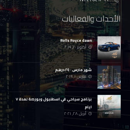
الأحداث والفعاليات
Rolls Royce dawn
أكتوبر ٢٠, ٢٠١٩
شهر مارس ٢٤٠٠ درهم
مارس ١, ٢٠١٩
برنامج سياحي في اسطنبول وبورصة لمدة ٧
ايام
أبريل ٢٨, ٢٠٢١