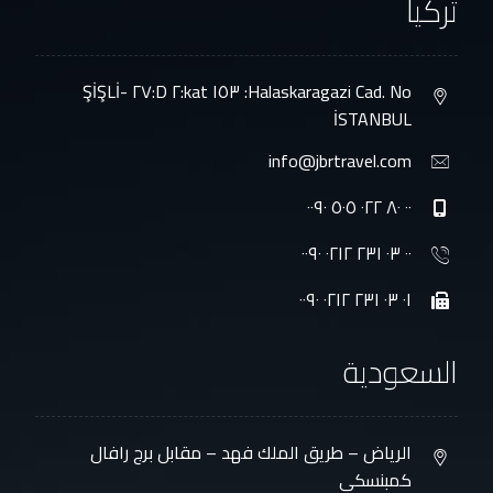
تركيا
Halaskaragazi Cad. No: ١٥٣ kat:٢ D:٢٧ ŞİŞLİ-
İSTANBUL
info@jbrtravel.com
٠٠ ٨٠ ٠٢٢ ٥٠٥ ٠٠٩٠
٠٠ ٠٣ ٢٣١ ٠٢١٢ ٠٠٩٠
٠١ ٠٣ ٢٣١ ٠٢١٢ ٠٠٩٠
السعودية
الرياض – طريق الملك فهد – مقابل برج رافال
كمبنسكي