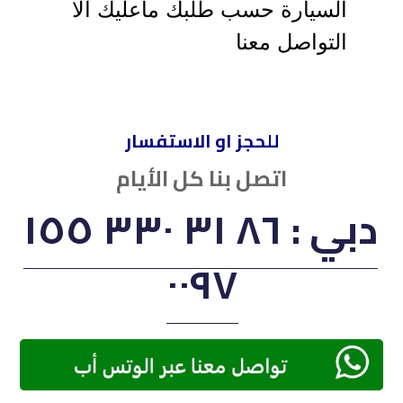
السيارة حسب طلبك ماعليك الا
التواصل معنا
للحجز او الاستفسار
اتصل بنا كل الأيام
دبي : ‏٨٦ ٣١ ٣٣٠ ١٥٥
٠٠٩٧