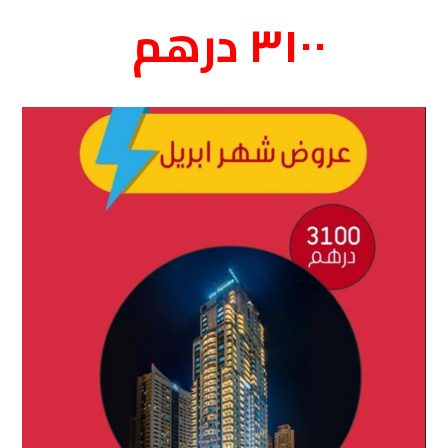
٣١٠٠ درهم