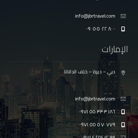
info@jbrtravel.com
٠٠ ٨٠ ٠٢٢ ٥٠٥ ٠٠٩٠
الإمارات
دبي – ديرة – خلف الداناتا
info@jbrtravel.com
١٨٦ ٣٣٠٣ ٥٥ ٠٠٩٧١
٧٧٩ ٥٠٧٠ ٥٥ ٠٠٩٧١
٩٩ ١٢ ٢٥٤ ٤ ٠٠٩٧١