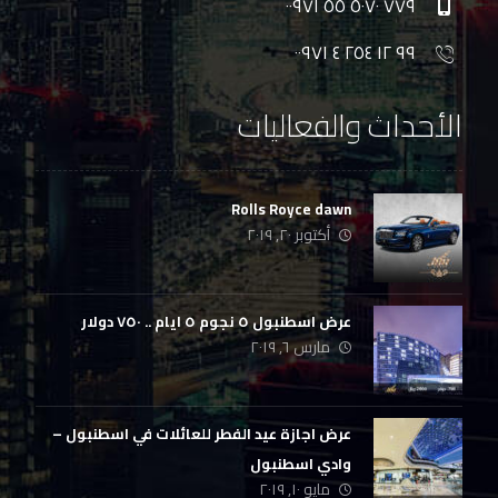
٧٧٩ ٥٠٧٠ ٥٥ ٠٠٩٧١
٩٩ ١٢ ٢٥٤ ٤ ٠٠٩٧١
الأحداث والفعاليات
Rolls Royce dawn
أكتوبر ٢٠, ٢٠١٩
عرض اسطنبول ٥ نجوم ٥ ايام .. ٧٥٠ دولار
مارس ٦, ٢٠١٩
عرض اجازة عيد الفطر للعائلات في اسطنبول –
وادي اسطنبول
مايو ١٠, ٢٠١٩