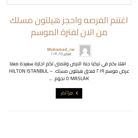
اغتنم الفرصه واحجز هيلتون مسلك
من الان لفترة الموسم
Mohamad_rw
فبراير ٢٥, ٢٠١٩
اهلا بكم في تركيا جنة الارض ونتمنى لكم اجازة سعيدة معنا
عرض موسم ٢٠١٩ فندق هيلتون مسلك – HILTON ISTANBUL
MASLAK ٥ نجوم ...
اقرأ أكثر