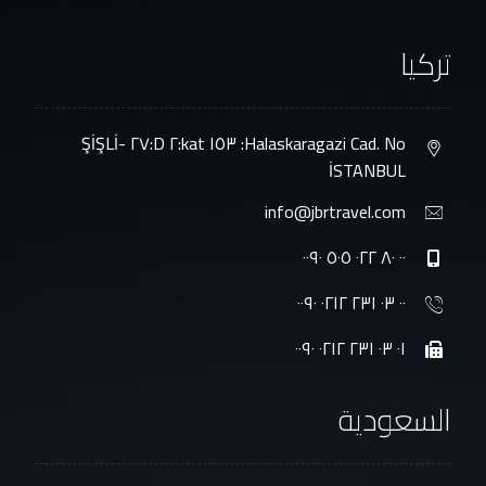
تركيا
Halaskaragazi Cad. No: ١٥٣ kat:٢ D:٢٧ ŞİŞLİ-
İSTANBUL
info@jbrtravel.com
٠٠ ٨٠ ٠٢٢ ٥٠٥ ٠٠٩٠
٠٠ ٠٣ ٢٣١ ٠٢١٢ ٠٠٩٠
٠١ ٠٣ ٢٣١ ٠٢١٢ ٠٠٩٠
السعودية