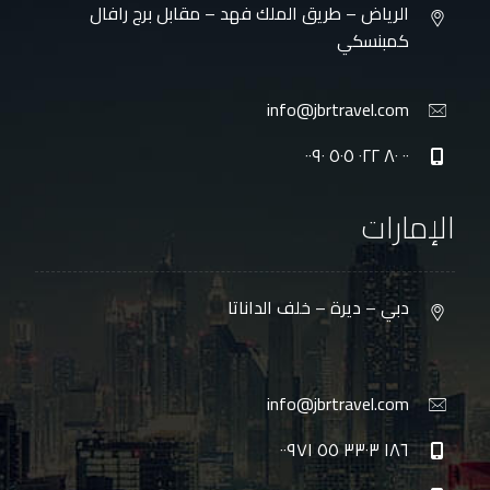
الرياض – طريق الملك فهد – مقابل برج رافال
كمبنسكي
info@jbrtravel.com
٠٠ ٨٠ ٠٢٢ ٥٠٥ ٠٠٩٠
الإمارات
دبي – ديرة – خلف الداناتا
info@jbrtravel.com
١٨٦ ٣٣٠٣ ٥٥ ٠٠٩٧١