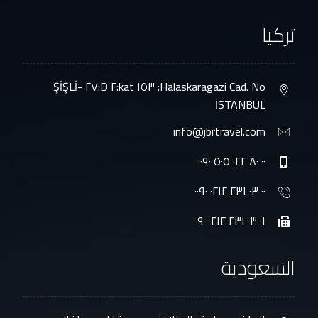
تركيا
Halaskaragazi Cad. No: ١٥٣ kat:٢ D:٢٧ ŞİŞLİ-
İSTANBUL
info@jbrtravel.com
٠٠ ٨٠ ٠٢٢ ٥٠٥ ٠٠٩٠
٠٠ ٠٣ ٢٣١ ٠٢١٢ ٠٠٩٠
٠١ ٠٣ ٢٣١ ٠٢١٢ ٠٠٩٠
السعودية