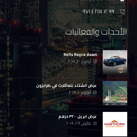
٩٩ ١٢ ٢٥٤ ٤ ٠٠٩٧١
الأحداث والفعاليات
Rolls Royce dawn
أكتوبر ٢٠, ٢٠١٩
عرض الشتاء للعائلات في طرابزون
أكتوبر ١٠, ٢٠١٩
عرض ابريل ٣٢٠٠ درهم
مارس ٢٩, ٢٠١٩