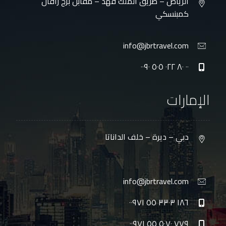
الرياض – طريق الملك فهد – مقابل برج رافال
كمبنسكي
info@jbrtravel.com
٠٠ ٨٠ ٠٢٢ ٥٠٥ ٠٠٩٠
الإمارات
دبي – ديرة – خلف الداناتا
info@jbrtravel.com
١٨٦ ٣٣٠٣ ٥٥ ٠٠٩٧١
٧٧٩ ٥٠٧٠ ٥٥ ٠٠٩٧١