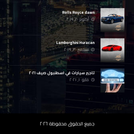
Rolls Royce dawn
أكتوبر ٢٠, ٢٠١٩
Lamborghini Huracan
سبتمبر ٣٠, ٢٠١٩
تاجير سيارات في اسطنبول صيف ٢٠٢١
مايو ١٠, ٢٠٢١
جميع الحقوق محفوظة ٢٠٢٦