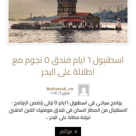
اسطنبول ٦ ايام فندق ٥ نجوم مع
اطلالة على البحر
Mohamad_rw
فبراير ١٦, ٢٠١٩
برنامج سياحي في اسطنبول ٦ايام ٥ ليالي يتضمن البرنامج :
الاستقبال من المطار السكن في فندق موفنبيك القرن الذهبي
غرفة مطلة على البحر ...
اقرأ أكثر