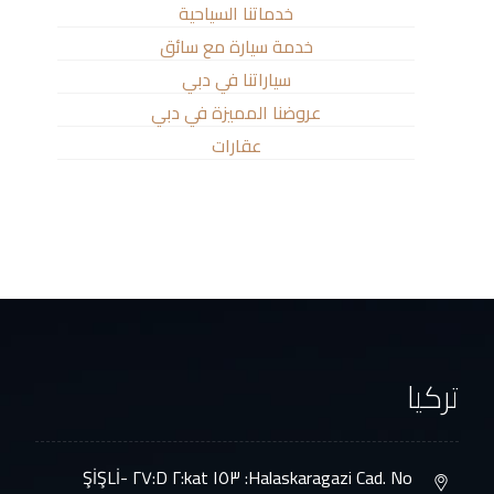
خدماتنا السياحية
خدمة سيارة مع سائق
سياراتنا في دبي
عروضنا المميزة في دبي
عقارات
تركيا
Halaskaragazi Cad. No: ١٥٣ kat:٢ D:٢٧ ŞİŞLİ-