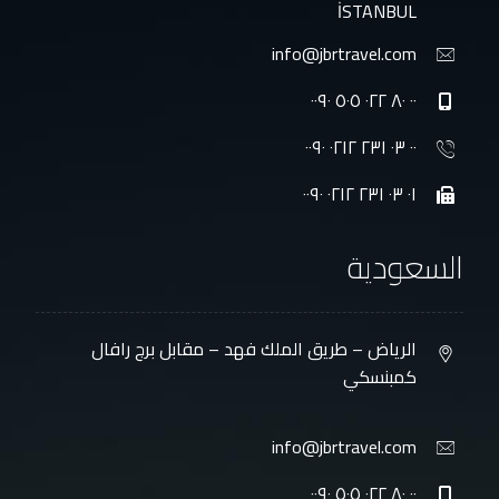
İSTANBUL
info@jbrtravel.com
٠٠ ٨٠ ٠٢٢ ٥٠٥ ٠٠٩٠
٠٠ ٠٣ ٢٣١ ٠٢١٢ ٠٠٩٠
٠١ ٠٣ ٢٣١ ٠٢١٢ ٠٠٩٠
السعودية
الرياض – طريق الملك فهد – مقابل برج رافال
كمبنسكي
info@jbrtravel.com
٠٠ ٨٠ ٠٢٢ ٥٠٥ ٠٠٩٠