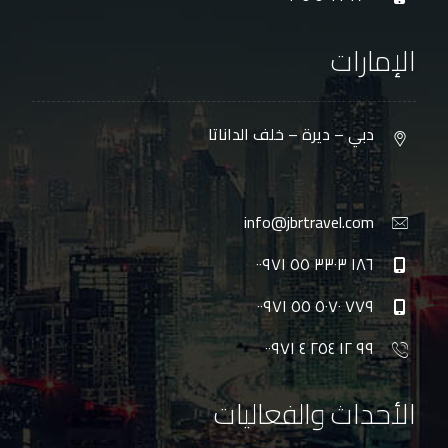
الإمارات
دبي – ديرة – خلف الداناتا
info@jbrtravel.com
١٨٦ ٣٣٠٣ ٥٥ ٠٠٩٧١
٧٧٩ ٥٠٧٠ ٥٥ ٠٠٩٧١
٩٩ ١٢ ٢٥٤ ٤ ٠٠٩٧١
الأحداث والفعاليات