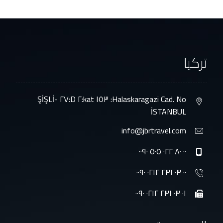
تركيا
Halaskaragazi Cad. No: ١٥٣ kat:٢ D:٢٧ ŞİŞLİ-
İSTANBUL
info@jbrtravel.com
٠٠ ٨٠ ٠٢٢ ٥٠٥ ٠٠٩٠
٠٠ ٠٣ ٢٣١ ٠٢١٢ ٠٠٩٠
٠١ ٠٣ ٢٣١ ٠٢١٢ ٠٠٩٠