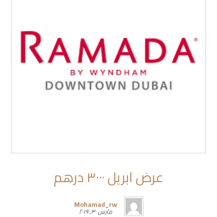
عرض ابريل ٣٠٠٠ درهم
Mohamad_rw
مارس ٣٠, ٢٠١٩