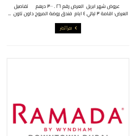
عروض شهر ابريل العرض رقم ٢٦ . ٣٠٠٠ درهم تفاصيل
العرض: اقامة ٣ ليالي ٤ ايام فندق روضة المروج داون تاون ...
اقرأ أكثر