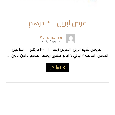
عرض ابريل ٣٠٠٠ درهم
Mohamad_rw
مارس ٣٠, ٢٠١٩
عروض شهر ابريل العرض رقم ٢٦ . ٣٠٠٠ درهم تفاصيل
العرض: اقامة ٣ ليالي ٤ ايام فندق روضة المروج داون تاون ...
اقرأ أكثر