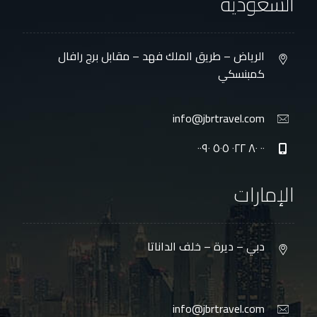
السعودية
الرياض – طريق الملك فهد – مقابل برج رافال
كمبنسكي
info@jbrtravel.com
٠٠ ٨٠ ٠٢٢ ٥٠٥ ٠٠٩٠
الإمارات
دبي – ديرة – خلف الداناتا
info@jbrtravel.com