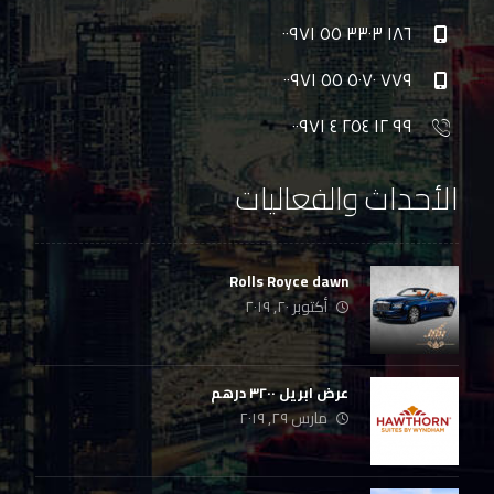
١٨٦ ٣٣٠٣ ٥٥ ٠٠٩٧١
٧٧٩ ٥٠٧٠ ٥٥ ٠٠٩٧١
٩٩ ١٢ ٢٥٤ ٤ ٠٠٩٧١
الأحداث والفعاليات
Rolls Royce dawn
أكتوبر ٢٠, ٢٠١٩
عرض ابريل ٣٢٠٠ درهم
مارس ٢٩, ٢٠١٩