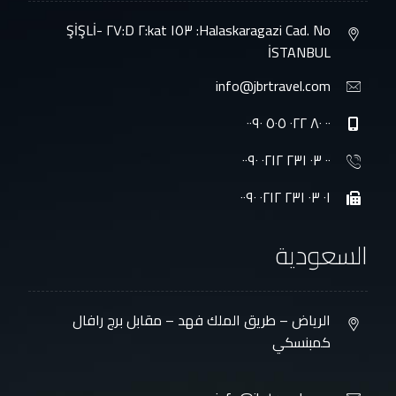
Halaskaragazi Cad. No: ١٥٣ kat:٢ D:٢٧ ŞİŞLİ-
İSTANBUL
info@jbrtravel.com
٠٠ ٨٠ ٠٢٢ ٥٠٥ ٠٠٩٠
٠٠ ٠٣ ٢٣١ ٠٢١٢ ٠٠٩٠
٠١ ٠٣ ٢٣١ ٠٢١٢ ٠٠٩٠
السعودية
الرياض – طريق الملك فهد – مقابل برج رافال
كمبنسكي