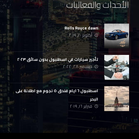
الأحداث والفعاليات
Rolls Royce dawn
أكتوبر ٢٠, ٢٠١٩
تأجير سيارات في اسطنبول بدون سائق ٢٠٢٣
ديسمبر ٢٨, ٢٠٢٢
اسطنبول ٦ ايام فندق ٥ نجوم مع اطلالة على
البحر
فبراير ١٦, ٢٠١٩