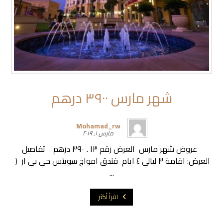
شهر مارس ٣٩٠٠ درهم
Mohamad_rw
مارس ١, ٢٠١٩
عروض شهر مارس العرض رقم ١٣ . ٣٩٠٠ درهم تفاصيل
العرض: اقامة ٣ ليالي ٤ ايام فندق امواج سويتس جي بي ار (
...
اقرأ أكثر