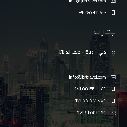
info@jbrtravel.com
٠٠ ٨٠ ٠٢٢ ٥٠٥ ٠٠٩٠
الإمارات
دبي – ديرة – خلف الداناتا
info@jbrtravel.com
١٨٦ ٣٣٠٣ ٥٥ ٠٠٩٧١
٧٧٩ ٥٠٧٠ ٥٥ ٠٠٩٧١
٩٩ ١٢ ٢٥٤ ٤ ٠٠٩٧١