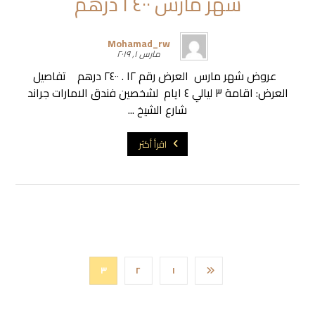
شهر مارس ٢٤٠٠ درهم
Mohamad_rw
مارس ١, ٢٠١٩
عروض شهر مارس العرض رقم ١٢ . ٢٤٠٠ درهم تفاصيل
العرض: اقامة ٣ ليالي ٤ ايام لشخصين فندق الامارات جراند
شارع الشيخ ...
اقرأ أكثر
٣
٢
١