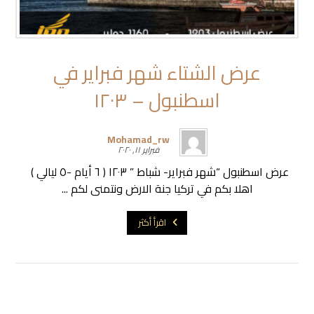
عرض الشتاء شهر فبراير في
اسطنبول – ١٢٠٣
Mohamad_rw
فبراير ١١, ٢٠٢٠
عرض اسطنبول “شهر فبراير- شباط ” ١٢٠٣ ( ٦ أيام -٥ ليالي )
اهلا بكم في تركيا جنة الارض ونتمنى لكم ...
اقرأ أكثر