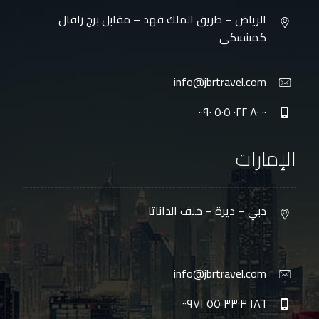
الرياض – طريق الملك فهد – مقابل برج رافال
كمبنسكي
info@jbrtravel.com
٠٠ ٨٠ ٠٢٢ ٥٠٥ ٠٠٩٠
الإمارات
دبي – ديرة – خلف الداناتا
info@jbrtravel.com
١٨٦ ٣٣٠٣ ٥٥ ٠٠٩٧١