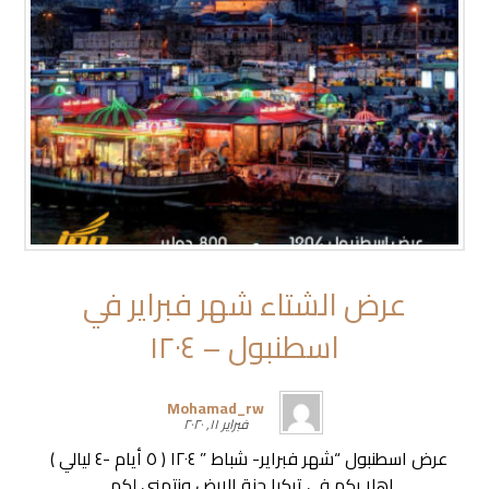
عرض الشتاء شهر فبراير في
اسطنبول – ١٢٠٤
Mohamad_rw
فبراير ١١, ٢٠٢٠
عرض اسطنبول “شهر فبراير- شباط ” ١٢٠٤ ( ٥ أيام -٤ ليالي )
اهلا بكم في تركيا جنة الارض ونتمنى لكم ...