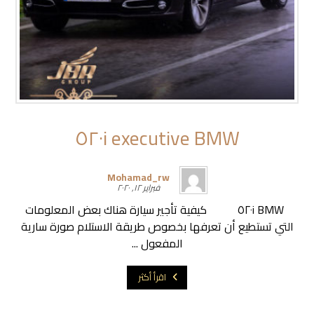
BMW ٥٢٠i executive
Mohamad_rw
فبراير ١٢, ٢٠٢٠
BMW ٥٢٠i كيفية تأجير سيارة هناك بعض المعلومات
التي تستطيع أن تعرفها بخصوص طريقة الاستلام صورة سارية
المفعول ...
اقرأ أكثر