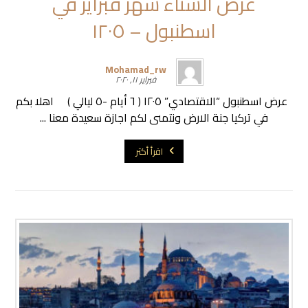
عرض الشتاء شهر فبراير في
اسطنبول – ١٢٠٥
Mohamad_rw
فبراير ١١, ٢٠٢٠
عرض اسطنبول “الاقتصادي” ١٢٠٥ ( ٦ أيام -٥ ليالي ) اهلا بكم
في تركيا جنة الارض ونتمنى لكم اجازة سعيدة معنا ...
اقرأ أكثر