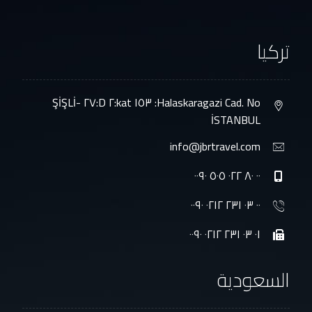
تركيا
Halaskaragazi Cad. No: ١٥٣ kat:٢ D:٢٧ ŞİŞLİ-
İSTANBUL
info@jbrtravel.com
٠٠ ٨٠ ٠٢٢ ٥٠٥ ٠٠٩٠
٠٠ ٠٣ ٢٣١ ٠٢١٢ ٠٠٩٠
٠١ ٠٣ ٢٣١ ٠٢١٢ ٠٠٩٠
السعودية