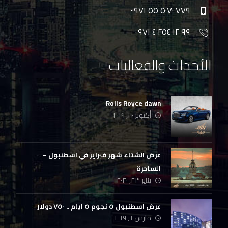
٧٧٩ ٥٠٧٠ ٥٥ ٠٠٩٧١
٩٩ ١٢ ٢٥٤ ٤ ٠٠٩٧١
الأحداث والفعاليات
Rolls Royce dawn
أكتوبر ٢٠, ٢٠١٩
عرض الشتاء شهر فبراير في اسطنبول –
الساحرة
يناير ٢٣, ٢٠٢٠
عرض اسطنبول ٥ نجوم ٥ ايام .. ٧٥٠ دولار
مارس ٦, ٢٠١٩