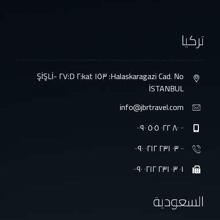
تركيا
Halaskaragazi Cad. No: ١٥٣ kat:٢ D:٢٧ ŞİŞLİ-
İSTANBUL
info@jbrtravel.com
٠٠ ٨٠ ٠٢٢ ٥٠٥ ٠٠٩٠
٠٠ ٠٣ ٢٣١ ٠٢١٢ ٠٠٩٠
٠١ ٠٣ ٢٣١ ٠٢١٢ ٠٠٩٠
السعودية