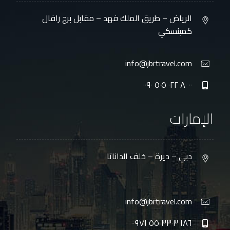
الرياض – طريق الملك فهد – مقابل برج رافال
كمبنسكي
info@jbrtravel.com
٠٠ ٨٠ ٠٢٢ ٥٠٥ ٠٠٩٠
الإمارات
دبي – ديرة – خلف الداناتا
info@jbrtravel.com
١٨٦ ٣٣٠٣ ٥٥ ٠٠٩٧١