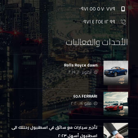
٧٧٩ ٥٠٧٠ ٥٥ ٠٠٩٧١
٩٩ ١٢ ٢٥٤ ٤ ٠٠٩٧١
الأحداث والفعاليات
Rolls Royce dawn
أكتوبر ٢٠, ٢٠١٩
FERRARI ٤٥٨
مايو ١٤, ٢٠٢٠
تأجير سيارات مع سائق في اسطنبول رحلتك الى
اسطنبول أسهل ٢٠٢٣