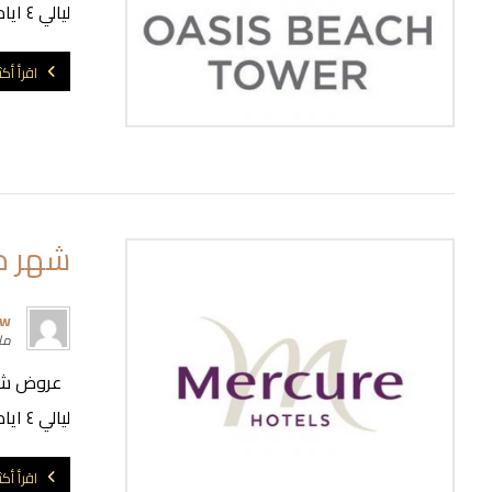
ليالي ٤ ايام جي اوسيس بيتش تاور دبي جي ...
اقرأ أكث
شهر مارس 
rw
مارس
ليالي ٤ ايام ميركيور هايتس شارع الشيخ (( Mercure Hotel ...
اقرأ أكث