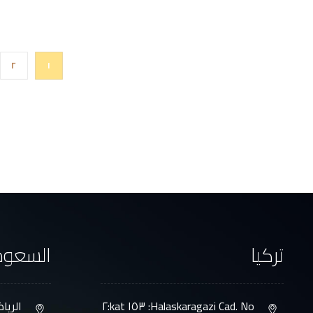
٢
١
تركيا
السعود
Halaskaragazi Cad. No: ١٥٣ kat:٢
الريا