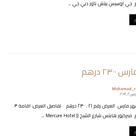
ر
٢٣٠٠ درهم
Mohamad_
 ٢, ٢٠١٩
عروض شهر مارس العرض رقم ٢١ . ٢٣٠٠ درهم تفاصيل العرض: اقامة ٣
ر