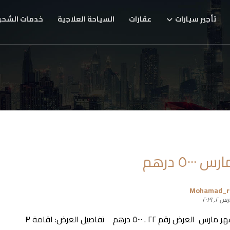
تأجير سيارات
عقارات
السياحة العلاجية
خدمات الشحن
٥٠٠٠ درهم
Mohamad_
 ٢, ٢٠١٩
عروض شهر مارس العرض رقم ٢٢ . ٥٠٠٠ درهم تفاصيل العرض: اقامة ٣