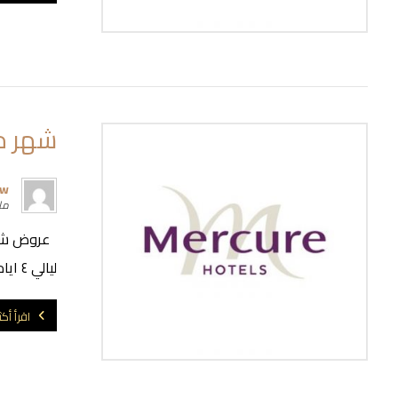
شهر مارس 
rw
مارس
ليالي ٤ ايام ميركيور هايتس شارع الشيخ (( Mercure Hotel ...
اقرأ أكث