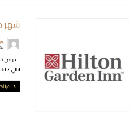
شهر مارس 
rw
مارس
ليالي ٤ ايام هيلتون جاردن إن مول الإمارات (( ...
اقرأ أكث