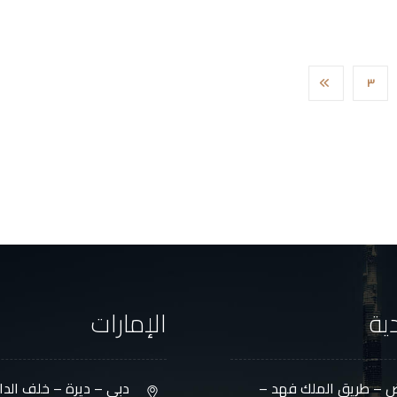
٣
ية
الإمارات
ض – طريق الملك فهد –
دبي – ديرة – خلف الدانا