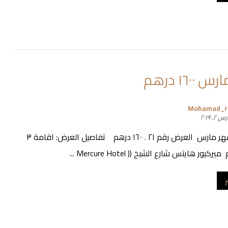
١٦٠٠ درهم
Mohamad_
 ٢, ٢٠١٩
عروض شهر مارس العرض رقم ٢١ . ١٦٠٠ درهم تفاصيل العرض: اقامة ٣
ر