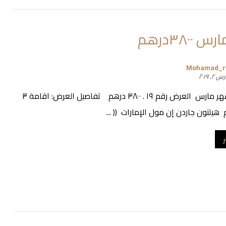
٣٨٠٠درهم
Mohamad_
 ٢, ٢٠١٩
عروض شهر مارس العرض رقم ١٩ . ٣٨٠٠ درهم تفاصيل العرض: اقامة ٣
ر