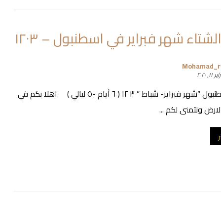
شتاء شهر فبراير في اسطنبول – ١٢٠٣
Mohamad_
 ١١, ٢٠٢٠
عرض اسطنبول “شهر فبراير- شباط ” ١٢٠٣ ( ٦ أيام -٥ ليالي ) اهلا بكم في
لارض ونتمنى لكم ...
ر