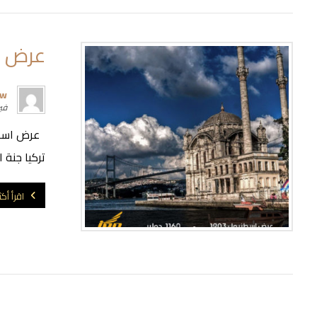
عرض ال
rw
فبراير
تركيا جنة ا
اقرأ أكث