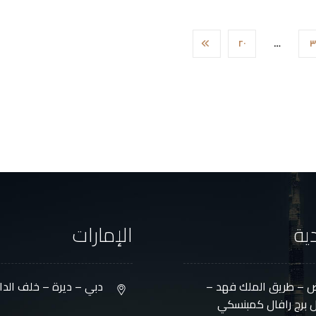
٢٠
…
٣
ية
الإمارات
ض – طريق الملك فهد –
دبي – ديرة – خلف الدانا
 برج رافال كمبنسكي