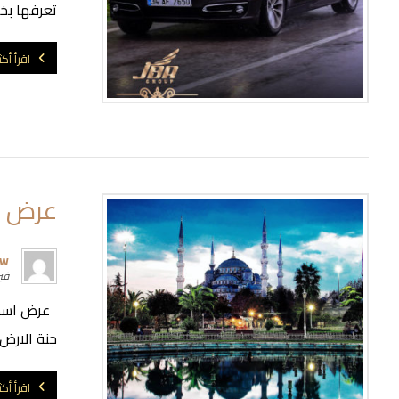
تعرفها بخ
اقرأ أكث
عرض ال
rw
فبراير
جنة الارض 
اقرأ أكث