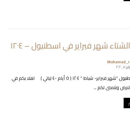
شتاء شهر فبراير في اسطنبول – ١٢٠٤
Mohamad_
 ١١, ٢٠٢٠
عرض اسطنبول “شهر فبراير- شباط ” ١٢٠٤ ( ٥ أيام -٤ ليالي ) اهلا بكم في
لارض ونتمنى لكم ...
ر