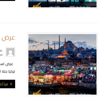
عرض ال
rw
فبراير
تركيا جنة ا
اقرأ أكث