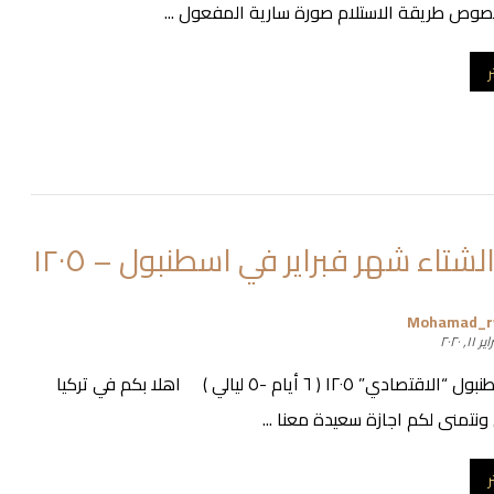
صوص طريقة الاستلام صورة سارية المفعول ...
ر
شتاء شهر فبراير في اسطنبول – ١٢٠٥
Mohamad_
 ١١, ٢٠٢٠
عرض اسطنبول “الاقتصادي” ١٢٠٥ ( ٦ أيام -٥ ليالي ) اهلا بكم في تركيا
ونتمنى لكم اجازة سعيدة معنا ...
ر