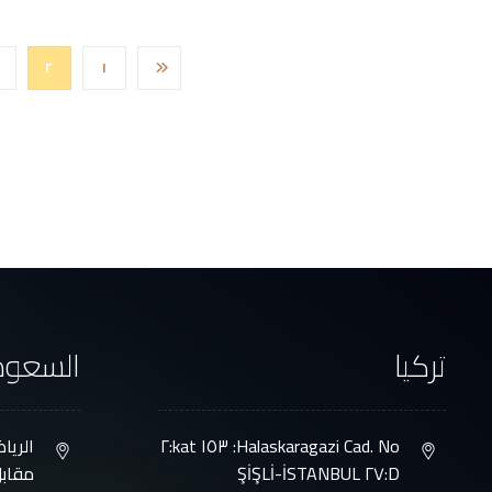
٢
١
تركيا
السعود
Halaskaragazi Cad. No: ١٥٣ kat:٢
الريا
D:٢٧ ŞİŞLİ-İSTANBUL
مقابل